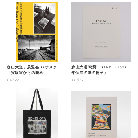
森山大道 / 展覧会B2ポスター
森山大道/宅野 zine （2012
「実験室からの眺め」
年個展の際の冊子）
¥4,400
¥1,650