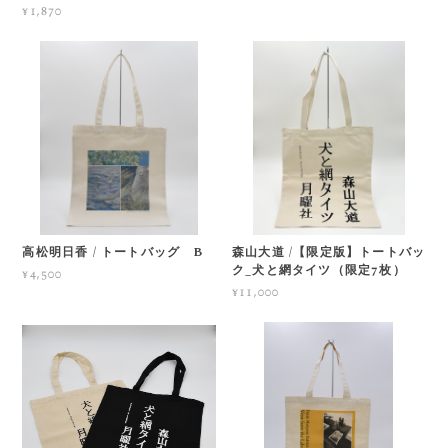
¥1,870
高松明日香 / トートバッグ B
森山大道 /【限定版】トートバッ
ク_犬と網タイツ（限定7枚）
¥4,500
¥11,000