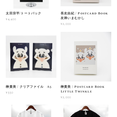
太田宗平/トートバック
長友由紀 / Postcard Book
友禅いまむかし
¥4,400
¥2,000
榊貴美 / クリアファイル A5
榊貴美 / Postcard Book
Little Twinkle
¥550
¥2,000