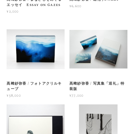
エッセイ Essay on Gazes
¥6,600
¥2,000
髙﨑紗弥香 / フォトアクリルキ
髙﨑紗弥香 / 写真集「巡礼」特
ューブ
装版
¥58,000
¥77,000