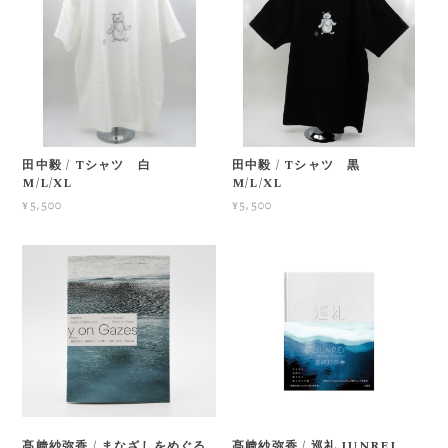
田中毅 / Tシャツ 白
田中毅 / Tシャツ 黒
M/L/XL
M/L/XL
¥5,500
¥5,500
髙﨑紗弥香 / まなざしをめぐる
髙﨑紗弥香 / 巡礼 JUNREI