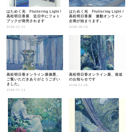
はためく光 Fluttering Light /
はためく光 Fluttering Light /
高松明日香展 近日中にフォト
高松明日香展 連動オンライン
ブックが発売されます
企画が始まります。
2026.07.10
2026.06.03
高松明日香オンライン展側景、
高松明日香オンライン展、発送
ご覧いただきありがとうござい
のお知らせです
ました。
2026.01.09
2026.01.13