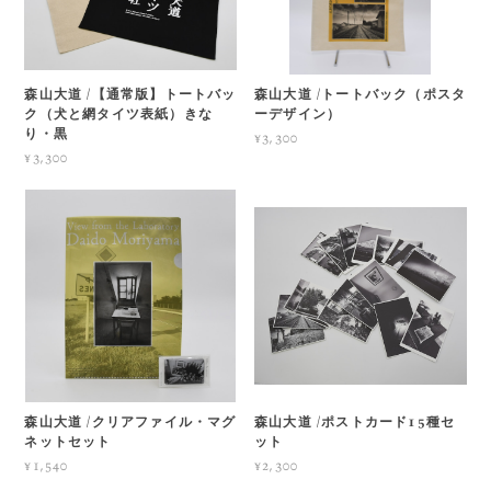
森山大道 /【通常版】トートバッ
森山大道 /トートバック（ポスタ
ク（犬と網タイツ表紙）きな
ーデザイン）
り・黒
¥3,300
¥3,300
森山大道 /クリアファイル・マグ
森山大道 /ポストカード15種セ
ネットセット
ット
¥1,540
¥2,300