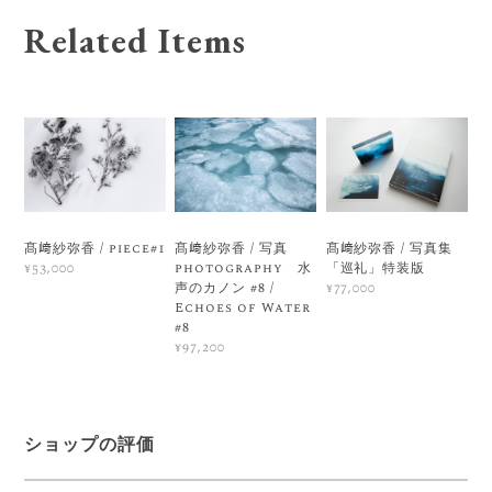
Related Items
髙﨑紗弥香 / piece#1
髙﨑紗弥香 / 写真
髙﨑紗弥香 / 写真集
photography 水
「巡礼」特装版
¥53,000
声のカノン #8 /
¥77,000
Echoes of Water
#8
¥97,200
ショップの評価