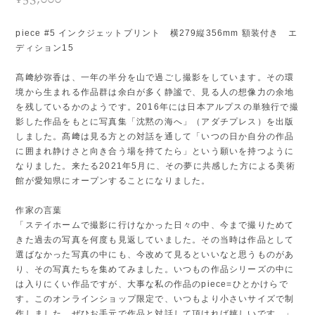
piece #5 インクジェットプリント 横279縦356mm 額装付き エ
ディション15
髙﨑紗弥香は、一年の半分を山で過ごし撮影をしています。その環
境から生まれる作品群は余白が多く静謐で、見る人の想像力の余地
を残しているかのようです。2016年には日本アルプスの単独行で撮
影した作品をもとに写真集「沈黙の海へ」（アダチプレス）を出版
しました。髙﨑は見る方との対話を通して「いつの日か自分の作品
に囲まれ静けさと向き合う場を持てたら」という願いを持つように
なりました。来たる2021年5月に、その夢に共感した方による美術
館が愛知県にオープンすることになりました。
作家の言葉
「ステイホームで撮影に行けなかった日々の中、今まで撮りためて
きた過去の写真を何度も見返していました。その当時は作品として
選ばなかった写真の中にも、今改めて見るといいなと思うものがあ
り、その写真たちを集めてみました。いつもの作品シリーズの中に
は入りにくい作品ですが、大事な私の作品のpiece=ひとかけらで
す。このオンラインショップ限定で、いつもより小さいサイズで制
作しました。ぜひお手元で作品と対話して頂ければ嬉しいです。」