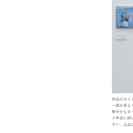
作品のタイ
一面が見え
軽やかなタ
ス作品に続
さい。
ドロ