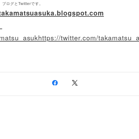
ブログとTwitterです。
takamatsuasuka.blogspot.com
atsu_asukhttps://
twitter.com/takamatsu_