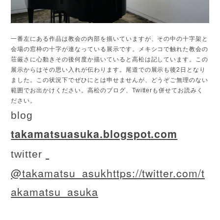
一番左にある作品は教会の内部を描いていますが、その中の十字架と
会場の窓枠の十字が連なっている展示です。メキシコで触れた教会の
荘厳さに心動きその後何度か描いていると高松は記しています。この
展示からはその思い入れが伝わります。尾道での展示も後2日となり
ました。この状況下でぜひにとは申せませんが、どうぞご無理のない
範囲でお出かけください。高松のブログ、Twitterも併せてお読みく
ださい。
blog
takamatsuasuka.blogspot.com
twitter
@takamatsu_asukhttps://
twitter.com/t
akamatsu_asuka