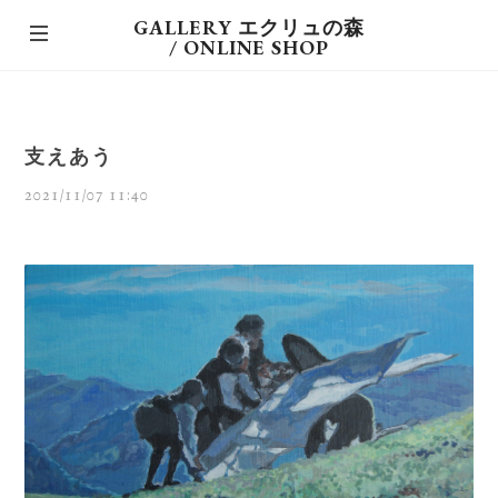
GALLERY エクリュの森
/ ONLINE SHOP
支えあう
2021/11/07 11:40