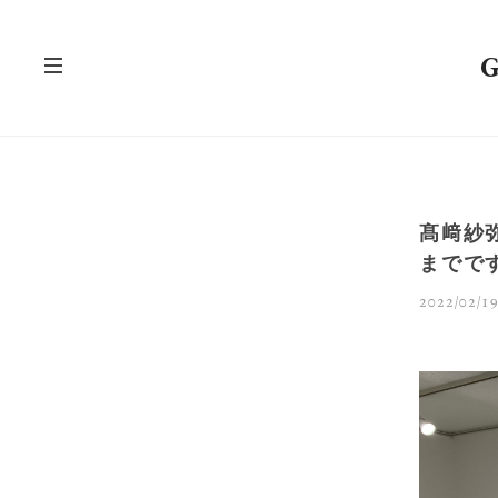
髙﨑紗
までで
2022/02/19