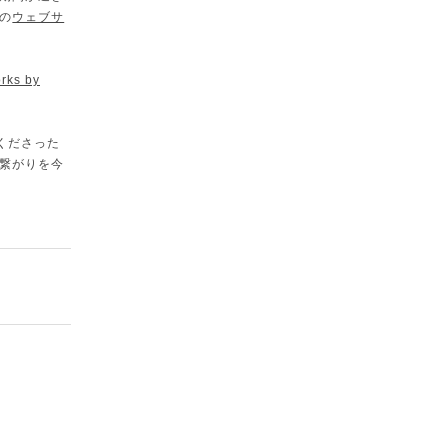
の
ウェブサ
ks by
くださった
繋がりを今