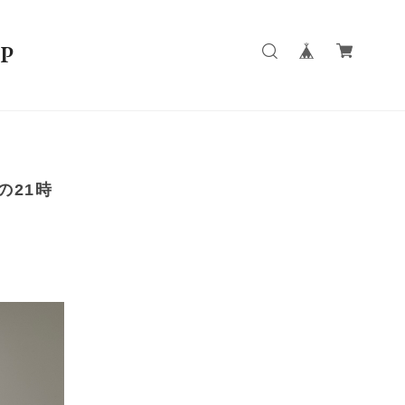
P
の21時