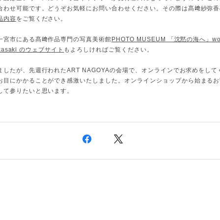
合わせ可能です。どうぞお気軽にお問い合わせください。その際は髙﨑紗弥香
品内容
をご覧ください。
一宮市にある髙﨑作品専門の写真美術館
PHOTO MUSEUM 「沈黙の海へ」wor
akasaki のウェブサイト
もよろしければご覧ください。
ましたが、先週行われたART NAGOYAの会場で、オンラインでお求めをして
お目にかかることができ感激いたしました。オンラインショップから始まるお
して参りたいと思います。