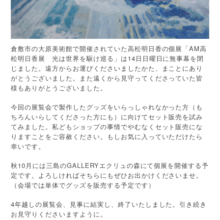
倉敷市の大原美術館で開催されていた高松明日香の個展「AM高
松明日香展 光は世界を駆け巡る」は14日日曜日に無事幕を閉
じました。遠方からお運びくださいましたかた、まことにあり
がとうございました。また遠くから見守ってくださっていた皆
様もありがとうございました。
今回の展覧会で製作したグッズをいらっしゃれなかった方（も
ちろんいらしてくださった方にも）に向けてセット販売を試み
てみました。私どもショップの事情でやむなくセット販売にな
りますことをご容赦ください。もしお気に入っていただけたら
幸いです。
秋10月には三島のGALLERYエクリュの森にて個展を開催する予
定です。よろしければそちらにもぜひお出かけくださいませ。
（会場では単体でグッズを販売する予定です）
4年越しの展覧会、見事に結実し、終了いたしました。引き続き
お見守りくださいますように。